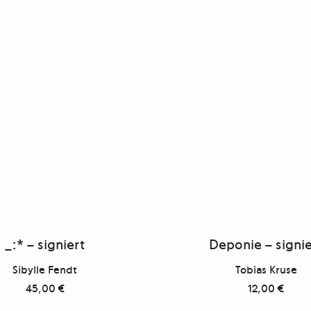
_:* – signiert
Deponie – signie
Sibylle Fendt
Tobias Kruse
45,00
€
12,00
€