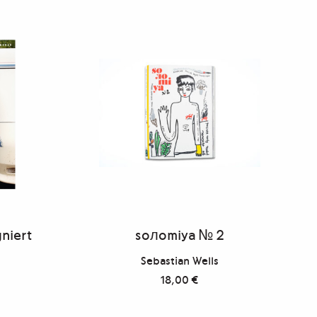
gniert
soлomiya № 2
Sebastian Wells
18,00
€