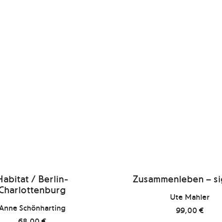
Habitat / Berlin-
Zusammenleben – si
Charlottenburg
Ute Mahler
Anne Schönharting
99,00
€
68,00
€