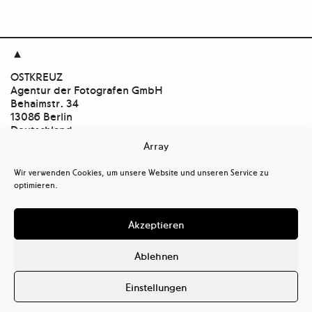

OSTKREUZ
Agentur der Fotografen GmbH
Behaimstr. 34
13086 Berlin
Deutschland
Array
Kontakt
tel
+ 49(0)30.47 37 39 30
Wir verwenden Cookies, um unsere Website und unseren Service zu
tel
+ 49(0)30.47 37 39 39
optimieren.
mail@ostkreuz.de
Mein Konto
Akzeptieren
Kasse
Warenkorb
Ablehnen
Cookie-Richtlinie (EU)
Datenschutzerklärung (EU)
Einstellungen
Haftungsausschluss