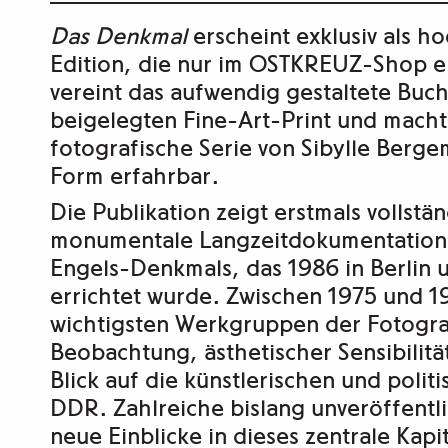
Edition
Das Denkmal
erscheint exklusiv als h
Menge
Edition
, die nur im OSTKREUZ-Shop erh
vereint das aufwendig gestaltete Buc
beigelegten Fine-Art-Print und mach
fotografische Serie von
Sibylle Berg
Form erfahrbar.
Die Publikation zeigt erstmals vollst
monumentale Langzeitdokumentation 
Engels-Denkmals, das 1986 in Berlin 
errichtet wurde. Zwischen 1975 und 1
wichtigsten Werkgruppen der Fotograf
Beobachtung, ästhetischer Sensibilitä
Blick auf die künstlerischen und polit
DDR. Zahlreiche bislang unveröffent
neue Einblicke in dieses zentrale Kapi