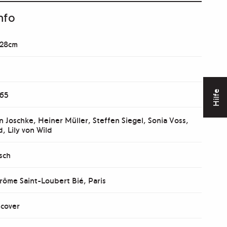
nfo
 28cm
Hilfe
 65
an Joschke, Heiner Müller, Steffen Siegel, Sonia Voss,
d, Lily von Wild
sch
rôme Saint-Loubert Bié, Paris
cover