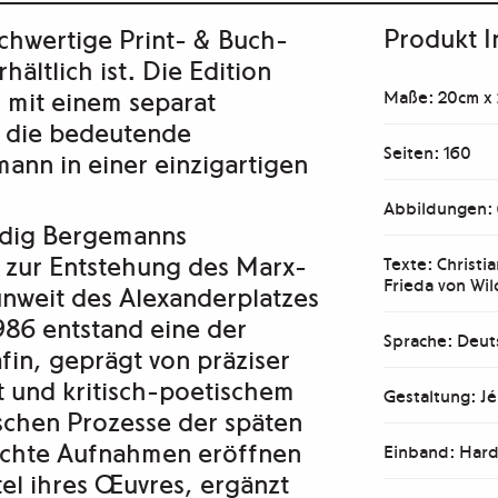
Produkt I
ochwertige
Print- & Buch-
ältlich ist. Die Edition
h mit einem separat
Maße: 20cm x
t die bedeutende
Seiten: 160
emann
in einer einzigartigen
Abbildungen:
ändig Bergemanns
zur Entstehung des Marx-
Texte: Christi
Frieda von Wil
unweit des Alexanderplatzes
986 entstand eine der
Sprache: Deut
in, geprägt von präziser
t und kritisch-poetischem
Gestaltung: Jé
ischen Prozesse der späten
lichte Aufnahmen eröffnen
Einband: Hard
tel ihres Œuvres, ergänzt