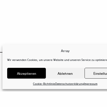
Array

Wir verwenden Cookies, um unsere Website und unseren Service zu optimier
OSTKREUZ
Kontakt
Agentur der Fotografen GmbH
tel
+ 49(0)
Akzeptieren
Ablehnen
Einstell
Behaimstr. 34
tel
+ 49(0)
13086 Berlin
mail@ostkr
Deutschland
Cookie-Richtlinie
Datenschutzerklärung
Impressum