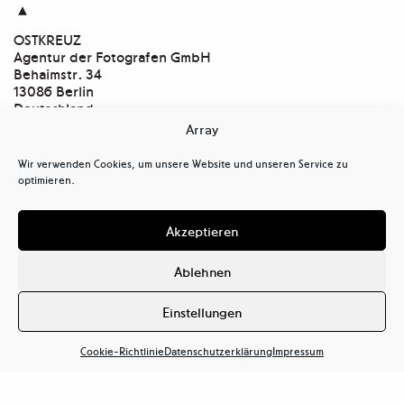

OSTKREUZ
Agentur der Fotografen GmbH
Behaimstr. 34
13086 Berlin
Deutschland
Array
Kontakt
tel
+ 49(0)30.47 37 39 30
Wir verwenden Cookies, um unsere Website und unseren Service zu
tel
+ 49(0)30.47 37 39 39
optimieren.
mail@ostkreuz.de
Mein Konto
Akzeptieren
Kasse
Warenkorb
Ablehnen
Cookie-Richtlinie (EU)
Datenschutzerklärung (EU)
Einstellungen
Haftungsausschluss
Cookie-Richtlinie
Datenschutzerklärung
Impressum
Impressum