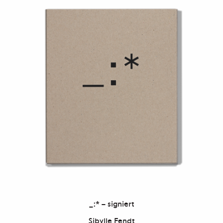
_:* – signiert
Sibylle Fendt