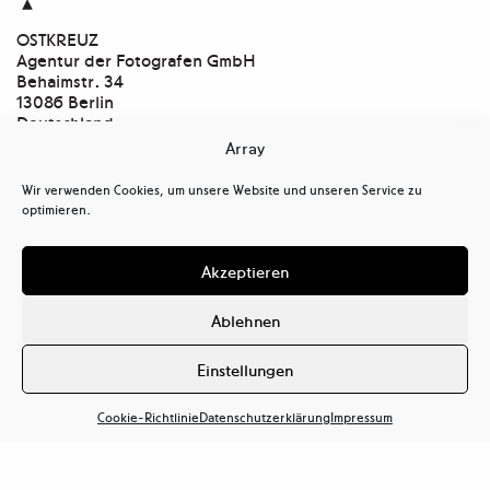

OSTKREUZ
Agentur der Fotografen GmbH
Behaimstr. 34
13086 Berlin
Deutschland
Array
Kontakt
tel
+ 49(0)30.47 37 39 30
Wir verwenden Cookies, um unsere Website und unseren Service zu
tel
+ 49(0)30.47 37 39 39
optimieren.
mail@ostkreuz.de
Mein Konto
Akzeptieren
Kasse
Warenkorb
Ablehnen
Cookie-Richtlinie (EU)
Datenschutzerklärung (EU)
Einstellungen
Haftungsausschluss
Cookie-Richtlinie
Datenschutzerklärung
Impressum
Impressum