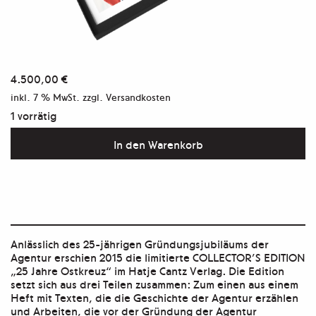
4.500,00
€
inkl. 7 % MwSt.
zzgl. Versandkosten
1 vorrätig
EDITION
In den Warenkorb
25
Jahre
Ostkreuz
–
Anlässlich des 25-jährigen Gründungsjubiläums der
Agentur
Agentur erschien 2015 die limitierte COLLECTOR’S EDITION
„25 Jahre Ostkreuz“ im Hatje Cantz Verlag. Die Edition
der
setzt sich aus drei Teilen zusammen: Zum einen aus einem
Fotografen
Heft mit Texten, die die Geschichte der Agentur erzählen
und Arbeiten, die vor der Gründung der Agentur