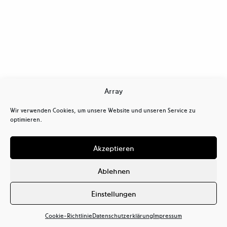
Array
Wir verwenden Cookies, um unsere Website und unseren Service zu
optimieren.
Aus der Serie _:*
Akzeptieren
Sibylle Fendt
Ablehnen
900,00
€
Einstellungen
Cookie-Richtlinie
Datenschutzerklärung
Impressum