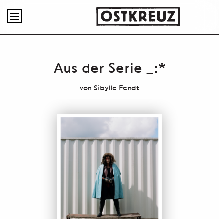

Aus der Serie _:*
von
Sibylle Fendt