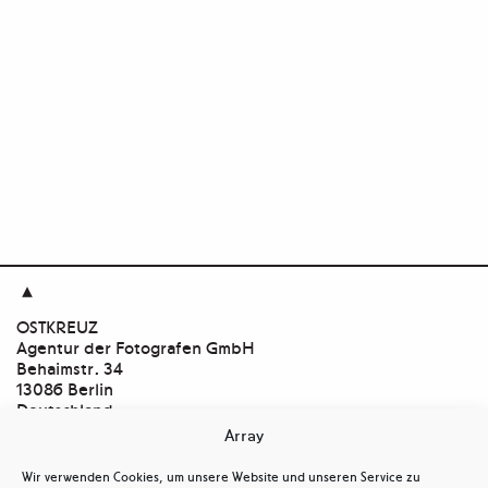

OSTKREUZ
Agentur der Fotografen GmbH
Behaimstr. 34
13086 Berlin
Deutschland
Array
Kontakt
tel
+ 49(0)30.47 37 39 30
Wir verwenden Cookies, um unsere Website und unseren Service zu
tel
+ 49(0)30.47 37 39 39