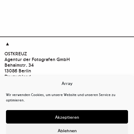

OSTKREUZ
Agentur der Fotografen GmbH
Behaimstr. 34
13086 Berlin
Deutschland
Array
Kontakt
tel
+ 49(0)30.47 37 39 30
Wir verwenden Cookies, um unsere Website und unseren Service zu
tel
+ 49(0)30.47 37 39 39
optimieren.
mail@ostkreuz.de
Mein Konto
Akzeptieren
Kasse
Warenkorb
Ablehnen
Cookie-Richtlinie (EU)