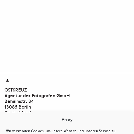

OSTKREUZ
Agentur der Fotografen GmbH
Behaimstr. 34
13086 Berlin
Deutschland
Array
Kontakt
tel
+ 49(0)30.47 37 39 30
Wir verwenden Cookies, um unsere Website und unseren Service zu
tel
+ 49(0)30.47 37 39 39