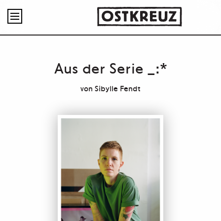

Aus der Serie _:*
von
Sibylle Fendt