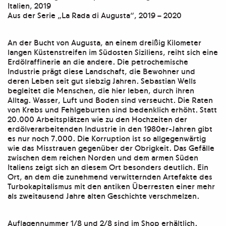
Menge
Italien, 2019
Aus der Serie „La Rada di Augusta“, 2019 – 2020
An der Bucht von Augusta, an einem dreißig Kilometer
langen Küstenstreifen im Südosten Siziliens, reiht sich eine
Erdölraffinerie an die andere. Die petrochemische
Industrie prägt diese Landschaft, die Bewohner und
deren Leben seit gut siebzig Jahren. Sebastian Wells
begleitet die Menschen, die hier leben, durch ihren
Alltag. Wasser, Luft und Boden sind verseucht. Die Raten
von Krebs und Fehlgeburten sind bedenklich erhöht. Statt
20.000 Arbeitsplätzen wie zu den Hochzeiten der
erdölverarbeitenden Industrie in den 1980er-Jahren gibt
es nur noch 7.000. Die Korruption ist so allgegenwärtig
wie das Misstrauen gegenüber der Obrigkeit. Das Gefälle
zwischen dem reichen Norden und dem armen Süden
Italiens zeigt sich an diesem Ort besonders deutlich. Ein
Ort, an dem die zunehmend verwitternden Artefakte des
Turbokapitalismus mit den antiken Überresten einer mehr
als zweitausend Jahre alten Geschichte verschmelzen.
Auflagennummer 1/8 und 2/8 sind im Shop erhältlich.