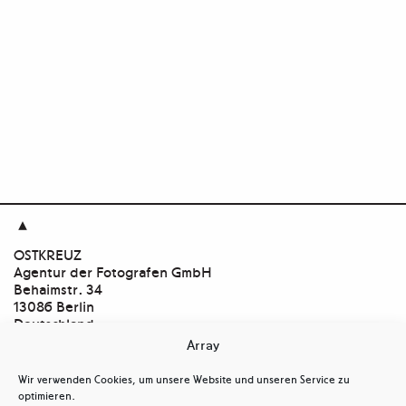

OSTKREUZ
Agentur der Fotografen GmbH
Behaimstr. 34
13086 Berlin
Deutschland
Array
Kontakt
tel
+ 49(0)30.47 37 39 30
Wir verwenden Cookies, um unsere Website und unseren Service zu
tel
+ 49(0)30.47 37 39 39
optimieren.
mail@ostkreuz.de