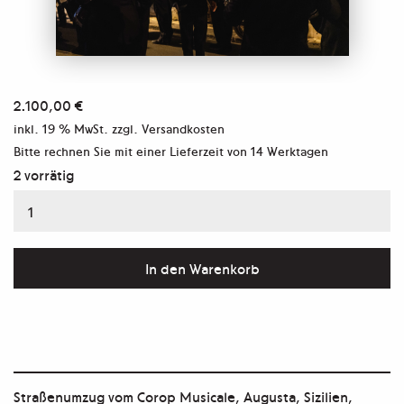
2.100,00
€
inkl. 19 % MwSt.
zzgl. Versandkosten
Bitte rechnen Sie mit einer Lieferzeit von
14 Werktagen
2 vorrätig
Aus
der
Serie
In den Warenkorb
„La
Rada
di
Augusta"
Straßenumzug vom Corop Musicale, Augusta, Sizilien,