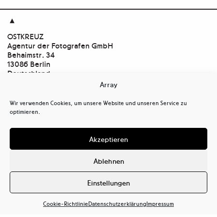

OSTKREUZ
Agentur der Fotografen GmbH
Behaimstr. 34
13086 Berlin
Deutschland
Array
Kontakt
tel
+ 49(0)30.47 37 39 30
Wir verwenden Cookies, um unsere Website und unseren Service zu
tel
+ 49(0)30.47 37 39 39
optimieren.
mail@ostkreuz.de
Mein Konto
Akzeptieren
Kasse
Warenkorb
Ablehnen
Cookie-Richtlinie (EU)
Datenschutzerklärung (EU)
Einstellungen
Haftungsausschluss
Cookie-Richtlinie
Datenschutzerklärung
Impressum
Impressum