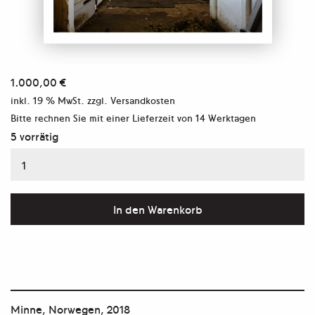
1.000,00
€
inkl. 19 % MwSt.
zzgl. Versandkosten
Bitte rechnen Sie mit einer Lieferzeit von
14 Werktagen
5 vorrätig
Aus
der
Serie
In den Warenkorb
"Papa,
Gerd
und
der
Minne, Norwegen, 2018