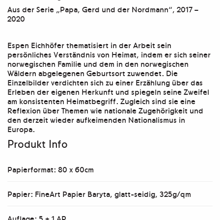
Nordmann"
Aus der Serie „Papa, Gerd und der Nordmann“, 2017 –
Menge
2020
Espen Eichhöfer thematisiert in der Arbeit sein
persönliches Verständnis von Heimat, indem er sich seiner
norwegischen Familie und dem in den norwegischen
Wäldern abgelegenen Geburtsort zuwendet. Die
Einzelbilder verdichten sich zu einer Erzählung über das
Erleben der eigenen Herkunft und spiegeln seine Zweifel
am konsistenten Heimatbegriff. Zugleich sind sie eine
Reflexion über Themen wie nationale Zugehörigkeit und
den derzeit wieder aufkeimenden Nationalismus in
Europa.
Produkt Info
Papierformat: 80 x 60cm
Papier: FineArt Papier Baryta, glatt-seidig, 325g/qm
Auflage: 5 + 1 AP