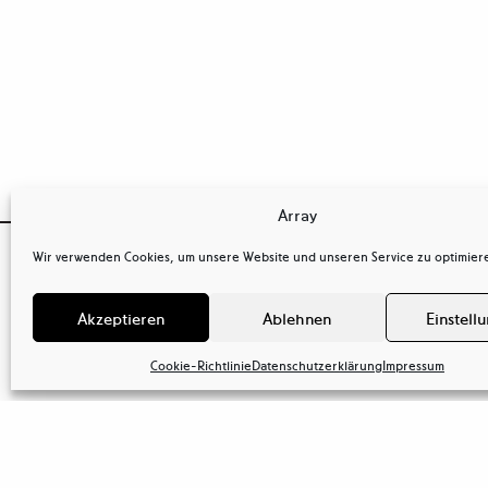
Array

Wir verwenden Cookies, um unsere Website und unseren Service zu optimier
OSTKREUZ
Kontakt
Agentur der Fotografen GmbH
tel
+ 49(0)
Akzeptieren
Ablehnen
Einstell
Behaimstr. 34
tel
+ 49(0)
13086 Berlin
mail@ostkr
Deutschland
Cookie-Richtlinie
Datenschutzerklärung
Impressum