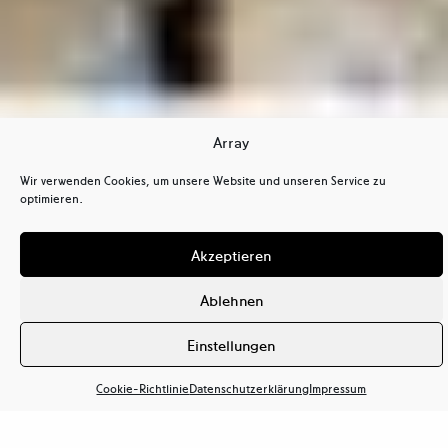
Array
Wir verwenden Cookies, um unsere Website und unseren Service zu
optimieren.
Akzeptieren
Alle Bücher


Ablehnen
Bücher
Einstellungen
Cookie-Richtlinie
Datenschutzerklärung
Impressum