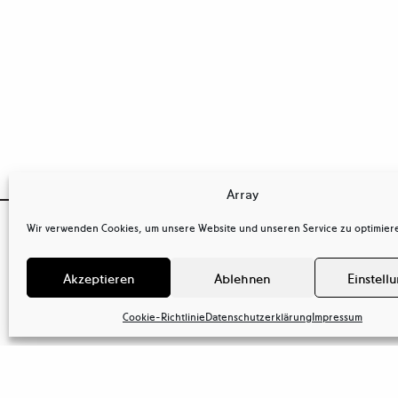
Array

Wir verwenden Cookies, um unsere Website und unseren Service zu optimier
OSTKREUZ
Kontakt
Agentur der Fotografen GmbH
tel
+ 49(0)
Akzeptieren
Ablehnen
Einstell
Behaimstr. 34
tel
+ 49(0)
13086 Berlin
mail@ostkr
Deutschland
Cookie-Richtlinie
Datenschutzerklärung
Impressum