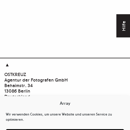
Hilfe

OSTKREUZ
Agentur der Fotografen GmbH
Behaimstr. 34
13086 Berlin
Deutschland
Array
Kontakt
tel
+ 49(0)30.47 37 39 30
Wir verwenden Cookies, um unsere Website und unseren Service zu
tel
+ 49(0)30.47 37 39 39
optimieren.
mail@ostkreuz.de
Mein Konto