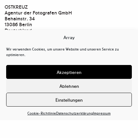
OSTKREUZ
Agentur der Fotografen GmbH
Behaimstr. 34
13086 Berlin
Deutschland
Array
Kontakt
tel
+ 49(0)30.47 37 39 30
Wir verwenden Cookies, um unsere Website und unseren Service zu
tel
+ 49(0)30.47 37 39 39
optimieren.
mail@ostkreuz.de
Mein Konto
Akzeptieren
Kasse
Warenkorb
Ablehnen
Cookie-Richtlinie (EU)
Datenschutzerklärung (EU)
Einstellungen
Haftungsausschluss
Cookie-Richtlinie
Datenschutzerklärung
Impressum
Impressum