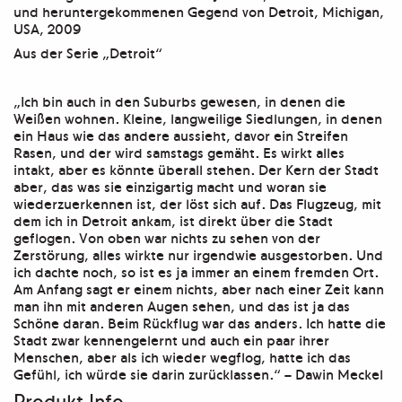
und heruntergekommenen Gegend von Detroit, Michigan,
USA, 2009
Aus der Serie „Detroit“
„Ich bin auch in den Suburbs gewesen, in denen die
Weißen wohnen. Kleine, langweilige Siedlungen, in denen
ein Haus wie das andere aussieht, davor ein Streifen
Rasen, und der wird samstags gemäht. Es wirkt alles
intakt, aber es könnte überall stehen. Der Kern der Stadt
aber, das was sie einzigartig macht und woran sie
wiederzuerkennen ist, der löst sich auf. Das Flugzeug, mit
dem ich in Detroit ankam, ist direkt über die Stadt
geflogen. Von oben war nichts zu sehen von der
Zerstörung, alles wirkte nur irgendwie ausgestorben. Und
ich dachte noch, so ist es ja immer an einem fremden Ort.
Am Anfang sagt er einem nichts, aber nach einer Zeit kann
man ihn mit anderen Augen sehen, und das ist ja das
Schöne daran. Beim Rückflug war das anders. Ich hatte die
Stadt zwar kennengelernt und auch ein paar ihrer
Menschen, aber als ich wieder wegflog, hatte ich das
Gefühl, ich würde sie darin zurücklassen.“
– Dawin Meckel
Produkt Info