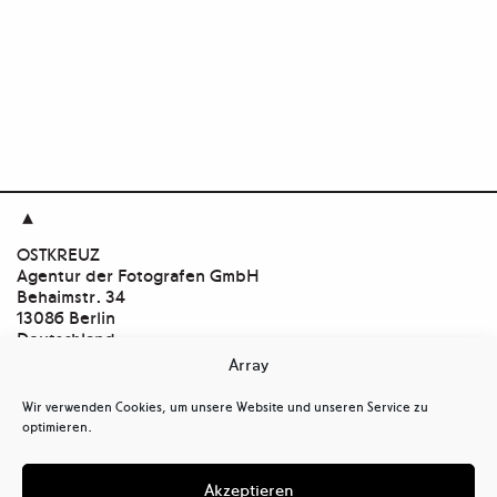

OSTKREUZ
Agentur der Fotografen GmbH
Behaimstr. 34
13086 Berlin
Deutschland
Array
Kontakt
tel
+ 49(0)30.47 37 39 30
Wir verwenden Cookies, um unsere Website und unseren Service zu
tel
+ 49(0)30.47 37 39 39
optimieren.
mail@ostkreuz.de
Mein Konto
Akzeptieren
Kasse