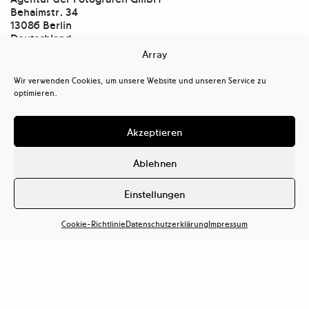
Behaimstr. 34
13086 Berlin
Deutschland
Array
Kontakt
tel
+ 49(0)30.47 37 39 30
Wir verwenden Cookies, um unsere Website und unseren Service zu
tel
+ 49(0)30.47 37 39 39
optimieren.
mail@ostkreuz.de
Mein Konto
Akzeptieren
Kasse
Warenkorb
Ablehnen
Cookie-Richtlinie (EU)
Datenschutzerklärung (EU)
Einstellungen
Haftungsausschluss
Cookie-Richtlinie
Datenschutzerklärung
Impressum
Impressum