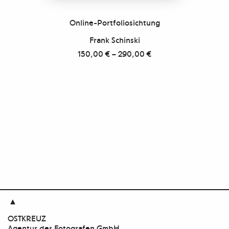
Online-Portfoliosichtung
Frank Schinski
150,00
€
–
290,00
€

OSTKREUZ
Agentur der Fotografen GmbH