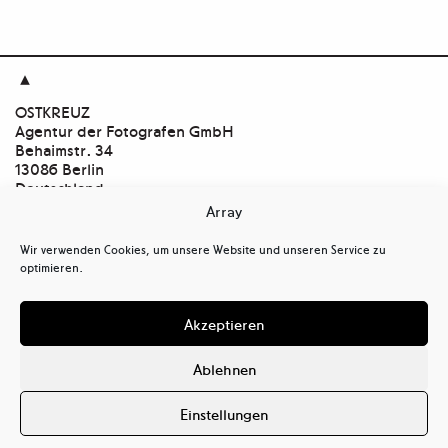

OSTKREUZ
Agentur der Fotografen GmbH
Behaimstr. 34
13086 Berlin
Deutschland
Array
Kontakt
tel
+ 49(0)30.47 37 39 30
Wir verwenden Cookies, um unsere Website und unseren Service zu
tel
+ 49(0)30.47 37 39 39
optimieren.
mail@ostkreuz.de
Mein Konto
Akzeptieren
Kasse
Warenkorb
Ablehnen
Cookie-Richtlinie (EU)
Datenschutzerklärung (EU)
Einstellungen
Haftungsausschluss