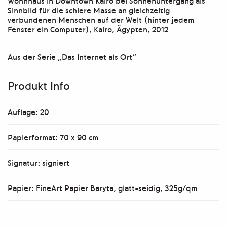
Wohnhaus in Downtown Kairo bei Sonnenuntergang als
als
Sinnbild für die schiere Masse an gleichzeitig
verbundenen Menschen auf der Welt (hinter jedem
Ort"
Fenster ein Computer), Kairo, Ägypten, 2012
Menge
Aus der Serie „Das Internet als Ort“
Produkt Info
Auflage: 20
Papierformat: 70 x 90 cm
Signatur: signiert
Papier: FineArt Papier Baryta, glatt-seidig, 325g/qm