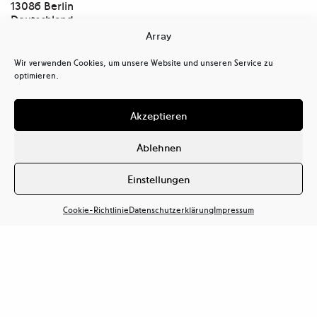
13086 Berlin
Deutschland
Array
Kontakt
tel
+ 49(0)30.47 37 39 30
Wir verwenden Cookies, um unsere Website und unseren Service zu
tel
+ 49(0)30.47 37 39 39
optimieren.
mail@ostkreuz.de
Mein Konto
Akzeptieren
Kasse
Warenkorb
Ablehnen
Cookie-Richtlinie (EU)
Datenschutzerklärung (EU)
Einstellungen
Haftungsausschluss
Cookie-Richtlinie
Datenschutzerklärung
Impressum
Impressum