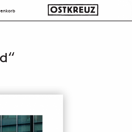
enkorb
nd“