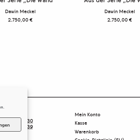
Dawin Meckel
Dawin Meckel
2.750,00
€
2.750,00
€
en.
Mein Konto
30.47 37 39 30
Kasse
ungen
30.47 37 39 39
Warenkorb
euz.de
Cookie-Richtlinie (EU)