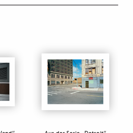
 Wand“
Aus der Serie „Detroit“