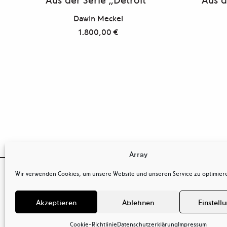
Dawin Meckel
1.800,00
€
Array

Wir verwenden Cookies, um unsere Website und unseren Service zu optimier
OSTKREUZ
Kontakt
Agentur der Fotografen GmbH
tel
+ 49(0)
Akzeptieren
Ablehnen
Einstell
Behaimstr. 34
tel
+ 49(0)
13086 Berlin
mail@ostkr
Deutschland
Cookie-Richtlinie
Datenschutzerklärung
Impressum