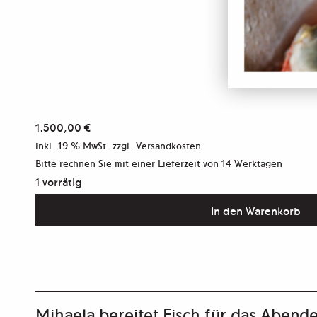
1.500,00
€
inkl. 19 % MwSt.
zzgl. Versandkosten
Bitte rechnen Sie mit einer Lieferzeit von
14 Werktagen
1 vorrätig
Aus
In den Warenkorb
der
Serie
„Daughters
of
Mihaela bereitet Fisch für das Abende