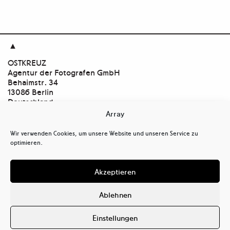

OSTKREUZ
Agentur der Fotografen GmbH
Behaimstr. 34
13086 Berlin
Deutschland
Array
Kontakt
tel
+ 49(0)30.47 37 39 30
Wir verwenden Cookies, um unsere Website und unseren Service zu
tel
+ 49(0)30.47 37 39 39
optimieren.
mail@ostkreuz.de
Mein Konto
Akzeptieren
Kasse
Warenkorb
Ablehnen
Cookie-Richtlinie (EU)
Datenschutzerklärung (EU)
Einstellungen
Haftungsausschluss