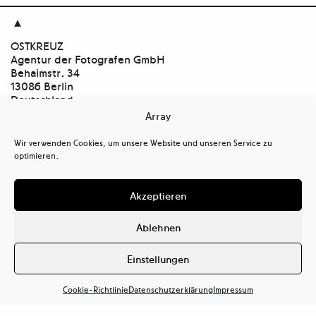

OSTKREUZ
Agentur der Fotografen GmbH
Behaimstr. 34
13086 Berlin
Deutschland
Array
Kontakt
tel
+ 49(0)30.47 37 39 30
Wir verwenden Cookies, um unsere Website und unseren Service zu
tel
+ 49(0)30.47 37 39 39
optimieren.
mail@ostkreuz.de
Mein Konto
Akzeptieren
Kasse
Warenkorb
Ablehnen
Cookie-Richtlinie (EU)
Datenschutzerklärung (EU)
Einstellungen
Haftungsausschluss
Cookie-Richtlinie
Datenschutzerklärung
Impressum
Impressum