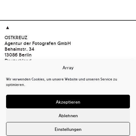

OSTKREUZ
Agentur der Fotografen GmbH
Behaimstr. 34
13086 Berlin
Deutschland
Array
Kontakt
tel
+ 49(0)30.47 37 39 30
Wir verwenden Cookies, um unsere Website und unseren Service zu
tel
+ 49(0)30.47 37 39 39
optimieren.
mail@ostkreuz.de
Mein Konto
Akzeptieren
Kasse
Warenkorb
Ablehnen
Cookie-Richtlinie (EU)
Datenschutzerklärung (EU)
Einstellungen
Haftungsausschluss