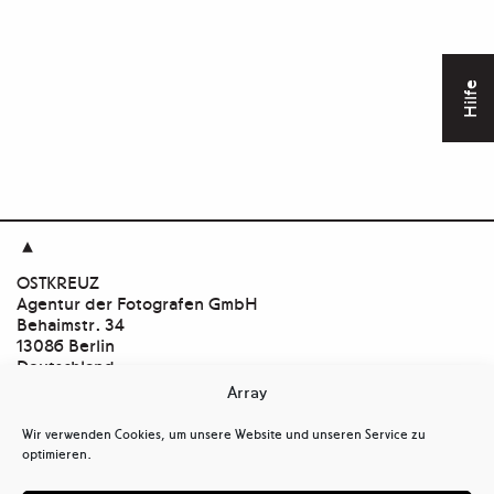
Hilfe

OSTKREUZ
Agentur der Fotografen GmbH
Behaimstr. 34
13086 Berlin
Deutschland
Array
Kontakt
tel
+ 49(0)30.47 37 39 30
Wir verwenden Cookies, um unsere Website und unseren Service zu
tel
+ 49(0)30.47 37 39 39
optimieren.
mail@ostkreuz.de
Mein Konto