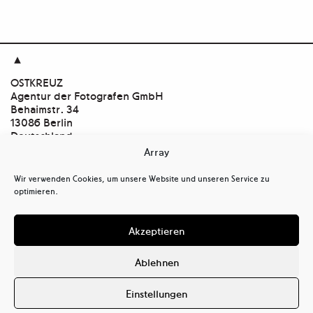

OSTKREUZ
Agentur der Fotografen GmbH
Behaimstr. 34
13086 Berlin
Deutschland
Array
Kontakt
tel
+ 49(0)30.47 37 39 30
Wir verwenden Cookies, um unsere Website und unseren Service zu
tel
+ 49(0)30.47 37 39 39
optimieren.
mail@ostkreuz.de
Mein Konto
Akzeptieren
Kasse
Warenkorb
Ablehnen
Cookie-Richtlinie (EU)
Datenschutzerklärung (EU)
Einstellungen
Haftungsausschluss