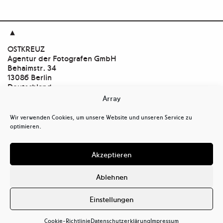

OSTKREUZ
Agentur der Fotografen GmbH
Behaimstr. 34
13086 Berlin
Deutschland
Array
Kontakt
tel
+ 49(0)30.47 37 39 30
Wir verwenden Cookies, um unsere Website und unseren Service zu
tel
+ 49(0)30.47 37 39 39
optimieren.
mail@ostkreuz.de
Mein Konto
Akzeptieren
Kasse
Warenkorb
Ablehnen
Cookie-Richtlinie (EU)
Datenschutzerklärung (EU)
Einstellungen
Haftungsausschluss
Cookie-Richtlinie
Datenschutzerklärung
Impressum
Impressum