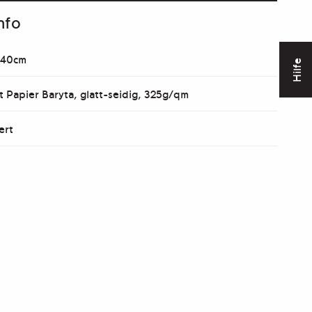
nfo
 40cm
Hilfe
t Papier Baryta, glatt-seidig, 325g/qm
ert