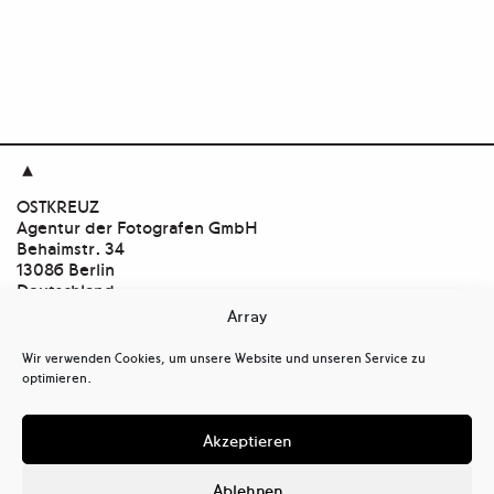

OSTKREUZ
Agentur der Fotografen GmbH
Behaimstr. 34
13086 Berlin
Deutschland
Array
Kontakt
tel
+ 49(0)30.47 37 39 30
Wir verwenden Cookies, um unsere Website und unseren Service zu
tel
+ 49(0)30.47 37 39 39
optimieren.
mail@ostkreuz.de
Mein Konto
Akzeptieren
Kasse
Warenkorb
Ablehnen