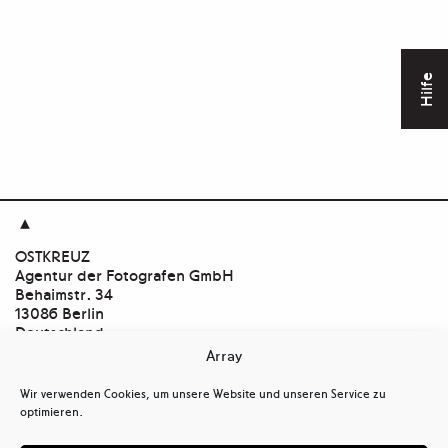
Hilfe

OSTKREUZ
Agentur der Fotografen GmbH
Behaimstr. 34
13086 Berlin
Deutschland
Array
Kontakt
tel
+ 49(0)30.47 37 39 30
Wir verwenden Cookies, um unsere Website und unseren Service zu
tel
+ 49(0)30.47 37 39 39
optimieren.
mail@ostkreuz.de
Mein Konto