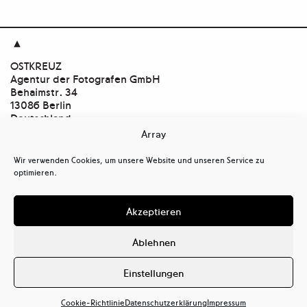

OSTKREUZ
Agentur der Fotografen GmbH
Behaimstr. 34
13086 Berlin
Deutschland
Array
Kontakt
tel
+ 49(0)30.47 37 39 30
Wir verwenden Cookies, um unsere Website und unseren Service zu
tel
+ 49(0)30.47 37 39 39
optimieren.
mail@ostkreuz.de
Mein Konto
Akzeptieren
Kasse
Warenkorb
Ablehnen
Cookie-Richtlinie (EU)
Datenschutzerklärung (EU)
Einstellungen
Haftungsausschluss
Cookie-Richtlinie
Datenschutzerklärung
Impressum
Impressum